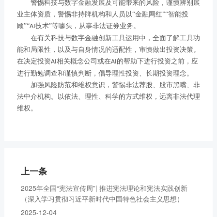
警惕
科技与数字金融发展及可能带来的风险
，
谨慎辨别展
业主体资质，警惕非持牌机构和人员以
“金融网红”“智能投
顾”“
技术”等噱头，从事非法证券业务。
AI
在有关科技与数字金融创新工具运用中，全面了解工具功
能和局限性，以及与自身情况的适配性，审慎做出投资决策。
在决定投资
相关概念公司或在
的帮助下进行投资之前，应
AI
AI
进行勤勉调查和谨慎判断，倡导理性投资、长期投资理念。
加强风险防范和维权
意识，警惕
非法荐股、股市黑嘴、非
法中介机构
。
以
依法、理性、科学
的方式
维权，远离非法代理
维权。
上一条
2025年全国“宪法宣传周”| 推进宪法理论和宪法实践创新
（深入学习贯彻习近平新时代中国特色社会主义思想）
2025-12-04