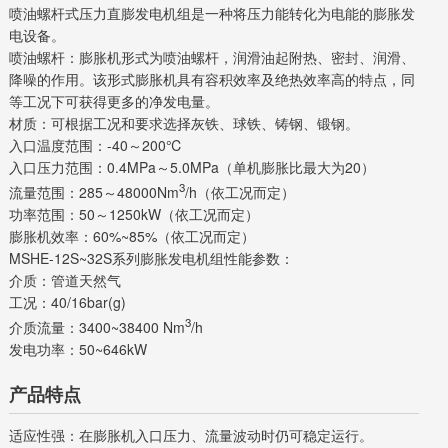
喷油螺杆式压力直膨发电机组是一种将压力能转化为电能的膨胀发
电设备。
喷油螺杆：膨胀机形式为喷油螺杆，润滑油起附热、密封、润滑、
降噪的作用。该形式膨胀机具有容积效率及绝热效率高的特点，同
等工况下可获得更多的净发电量。
材质：可根据工况和要求选择灰铁、球铁、铸钢、锻钢。
入口温度范围：-40～200℃
入口压力范围：0.4MPa～5.0MPa（单机膨胀比最大为20）
3
流量范围：285～48000Nm
/h（依工况而定）
功率范围：50～1250kW（依工况而定）
膨胀机效率：60%~85%（依工况而定）
MSHE-12S~32S系列膨胀发电机组性能参数：
介质：管道天然气
工况：40/16bar(g)
3
介质流量：3400~38400 Nm
/h
发电功率：50~646kW
产品特点
适应性强：在膨胀机入口压力、流量波动时仍可稳定运行。