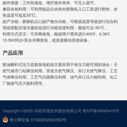
操作便捷：工作转速低、维护操作简单、可无人值守。
兼容余热利用：可利用低品位余热对膨胀机入口工质进行附热，余
热温度可低至35℃。
副产冷能：膨胀机出口副产物为冷能，可根据温度等级进行综合利
用或搭配压缩冷凝机组进行冷能深度利用，最低可达-50℃。
利用方式灵活：可并网发电，根据用户需求进行400V、6.3kV、
10.5kV同步/异步并网发电，或直接驱动其他设备。
产品应用
喷油螺杆式压力直膨发电机组主要应用于有压力能可用的场合：天
然气城市门站降压利用、管道天然气降压、井口天然气降压、工艺
气体降压利用、工艺气闪蒸降压利用、油气井口压力能利用、化工
厂驰放气压力能利用等。
Copyright ©2025
冰轮环境技术股份有限公司
鲁ICP备09095415号
鲁公网安备 37060202000350号