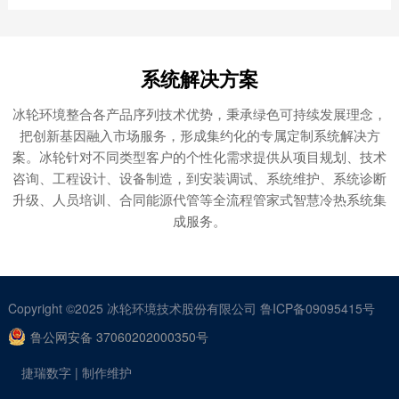
活塞式制冷压缩机组
系统解决方案
冰轮环境活塞式制冷压缩机组自上世纪60年代投入市
冰轮环境整合各产品序列技术优势，秉承绿色可持续发展理念，
场，获得多项殊荣： 1982年，烟机牌8A...
把创新基因融入市场服务，形成集约化的专属定制系统解决方
案。冰轮针对不同类型客户的个性化需求提供从项目规划、技术
查看产品
咨询、工程设计、设备制造，到安装调试、系统维护、系统诊断

升级、人员培训、合同能源代管等全流程管家式智慧冷热系统集
成服务。
Copyright ©2025
冰轮环境技术股份有限公司
鲁ICP备09095415号
鲁公网安备 37060202000350号
捷瑞数字
| 制作维护