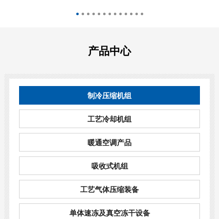
水蒸气增压热泵机组
产品中心
水蒸气增压热泵机组可回收废蒸汽、乏汽，通过压缩
机提高废蒸汽和乏汽品味，并向外输送高品位饱和...
查看产品

制冷压缩机组
工艺冷却机组
暖通空调产品
吸收式机组
工艺气体压缩装备
单体速冻及真空冻干设备