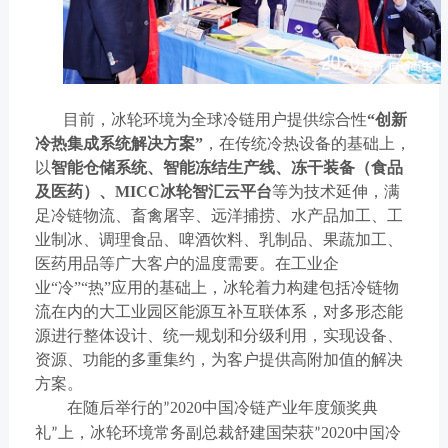
目前，冰轮环境为全球冷链用户提供综合性
“创新
冷热集成系统解决方案”
，在传统冷热设备的基础上，
以
智能仓储系统、智能冻结生产线、冻干装备（食品
及医药）、
MICC
冰轮智汇云平台
等为技术延伸，满
足冷链物流、畜禽屠宰、远洋捕捞、水产品加工、工
业制冰、调理食品、啤酒饮料、乳制品、果蔬加工、
医药用品等广大客户的温度需要。在工业企
业
“冷”“热”应用的基础上，冰轮着力构建包括冷链物
流在内的大工业园区能源互补互联体系，对多形态能
源进行整体设计、统一规划和分级利用，实现设备、
资源、功能的多重集约，为客户提供高附加值的解决
方案。
在随后举行的
2020
中国冷链产业年度颁奖典
”
礼
上，冰轮环境常务副总裁舒建国荣获
2020
中国冷
”
”