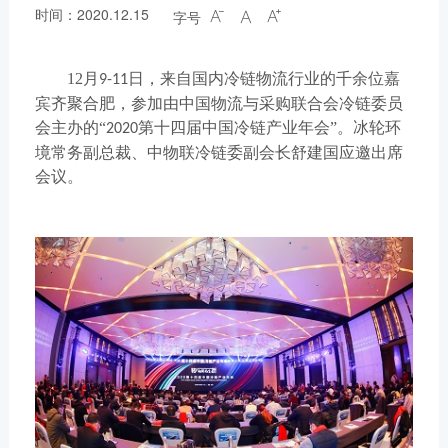
时间：2020.12.15
字号



12
月
日，来自国内冷链物流行业的千余位嘉
9-11
宾齐聚合肥，参加由中国物流与采购联合会冷链委员
会主办的“
第十四届中国冷链产业年会”。冰轮环
2020
境常务副总裁、中物联冷链委副会长舒建国应邀出席
会议。