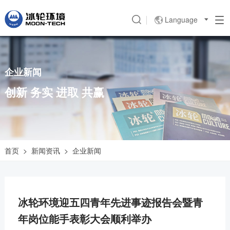
Language

企业新闻
创新 务实 进取 共赢
首页
>
新闻资讯
>
企业新闻
冰轮环境迎五四青年先进事迹报告会暨青
年岗位能手表彰大会顺利举办