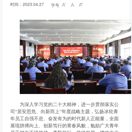
时间：2023.04.27
字号



为深入学习党的二十大精神，进一步贯彻落实公
司“居安思危、向新而上”年度战略主题，弘扬冰轮青
年员工自强不息、奋发有为的时代新人正能量，全面
展现拼搏向上、创新笃行的青春风貌，勉励广大青年