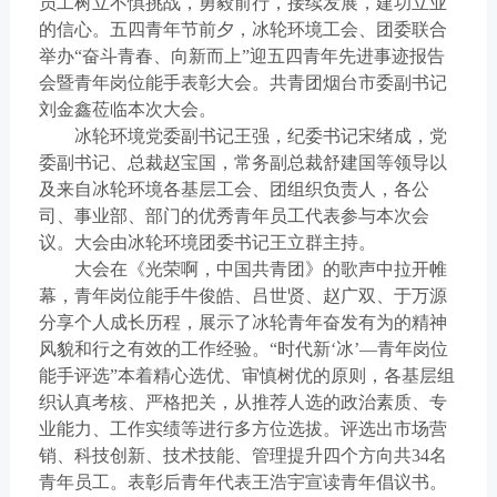
员工树立不惧挑战，勇毅前行，接续发展，建功立业
的信心。五四青年节前夕，冰轮环境工会、团委联合
举办“奋斗青春、向新而上”迎五四青年先进事迹报告
会暨青年岗位能手表彰大会。共青团烟台市委副书记
刘金鑫莅临本次大会。
冰轮环境党委副书记王强，纪委书记宋绪成，党
委副书记、总裁赵宝国，常务副总裁舒建国等领导以
及来自冰轮环境各基层工会、团组织负责人，各公
司、事业部、部门的优秀青年员工代表参与本次会
议。大会由冰轮环境团委书记王立群主持。
大会在《光荣啊，中国共青团》的歌声中拉开帷
幕，青年岗位能手牛俊皓、吕世贤、赵广双、于万源
分享个人成长历程，展示了冰轮青年奋发有为的精神
风貌和行之有效的工作经验。“时代新‘冰’—青年岗位
能手评选”本着精心选优、审慎树优的原则，各基层组
织认真考核、严格把关，从推荐人选的政治素质、专
业能力、工作实绩等进行多方位选拔。评选出市场营
销、科技创新、技术技能、管理提升四个方向共34名
青年员工。表彰后青年代表王浩宇宣读青年倡议书。