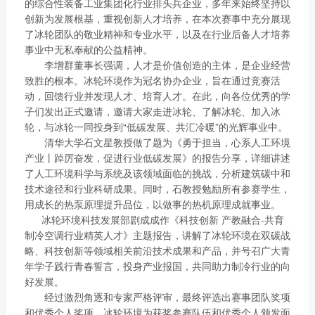
的综合性装备工业集团化行业排头兵企业，多年来始终坚持以
创新为发展根基，重视创新人才培养，在本次赛事中充分展现
了冰轮团队的敬业精神和专业水平，以及在行业后备人才培养
事业中无私奉献的公益精神。
李增群董事长强调，人才是价值创造的主体，是企业经营
致胜的根本。冰轮环境作为冠名协办企业，旨在通过竞赛活
动，回馈行业并发现人才、培育人才。在此，向各位优秀的学
子们发出正式邀请，邀请大家走进冰轮、了解冰轮、加入冰
轮，与冰轮一同投身到“低碳发展、共汇冷暖”的光辉事业中。
清华大学石文星教授做了题为《勇于担当，心系人工环境
产业丨踔厉奋发，促进行业低碳发展》的报告分享，详细讲述
了人工环境科学与系统及该领域面临的挑战，分析建筑碳中和
技术途径和行业科研成果。同时，石教授勉励所有参赛学生，
用成长的热泵原理提升品位，以做事的热机原理成就事业。
冰轮环境科技发展部剧成成作《科技创新 产教融合-共育
制冷空调行业精英人才》主题报告，讲解了冰轮环境在双碳战
略、科技创新等领域相关前沿技术成果和产品，并号召广大青
年学子践行青春誓言，投身产业报国，共同助力制冷行业的向
好发展。
经过激烈角逐和专家严格评审，最终评选出赛事团队奖项
和优秀个人奖项。冰轮环境为获奖参赛队伍和优秀个人颁发面