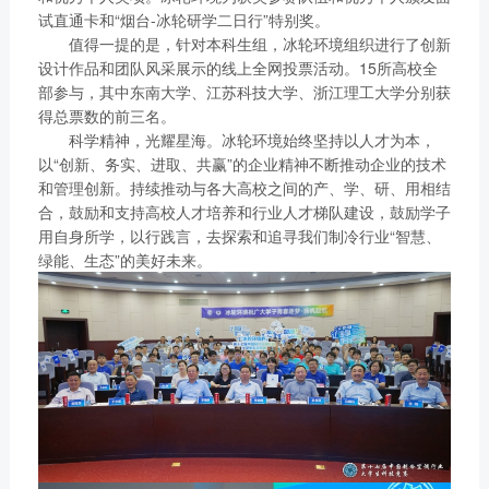
试直通卡和“烟台-冰轮研学二日行”特别奖。
值得一提的是，针对本科生组，冰轮环境组织进行了创新
设计作品和团队风采展示的线上全网投票活动。15所高校全
部参与，其中东南大学、江苏科技大学、浙江理工大学分别获
得总票数的前三名。
科学精神，光耀星海。冰轮环境始终坚持以人才为本，
以“创新、务实、进取、共赢”的企业精神不断推动企业的技术
和管理创新。持续推动与各大高校之间的产、学、研、用相结
合，鼓励和支持高校人才培养和行业人才梯队建设，鼓励学子
用自身所学，以行践言，去探索和追寻我们制冷行业“智慧、
绿能、生态”的美好未来。