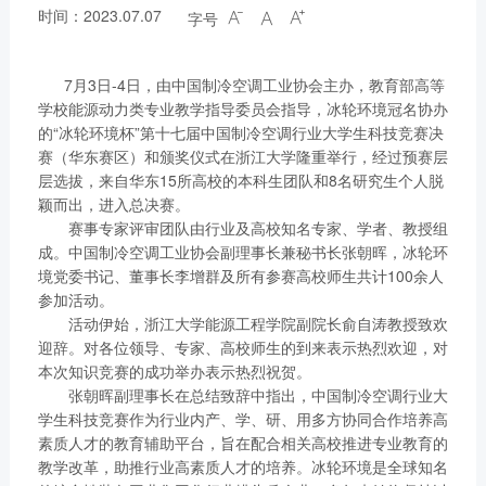
时间：2023.07.07
字号



7月3日-4日，由中国制冷空调工业协会主办，教育部高等
学校能源动力类专业教学指导委员会指导，冰轮环境冠名协办
的“冰轮环境杯”第十七届中国制冷空调行业大学生科技竞赛决
赛（华东赛区）和颁奖仪式在浙江大学隆重举行，经过预赛层
层选拔，来自华东15所高校的本科生团队和8名研究生个人脱
颖而出，进入总决赛。
赛事专家评审团队由行业及高校知名专家、学者、教授组
成。中国制冷空调工业协会副理事长兼秘书长张朝晖，冰轮环
境党委书记、董事长李增群及所有参赛高校师生共计100余人
参加活动。
活动伊始，浙江大学能源工程学院副院长俞自涛教授致欢
迎辞。对各位领导、专家、高校师生的到来表示热烈欢迎，对
本次知识竞赛的成功举办表示热烈祝贺。
张朝晖副理事长在总结致辞中指出，中国制冷空调行业大
学生科技竞赛作为行业内产、学、研、用多方协同合作培养高
素质人才的教育辅助平台，旨在配合相关高校推进专业教育的
教学改革，助推行业高素质人才的培养。冰轮环境是全球知名