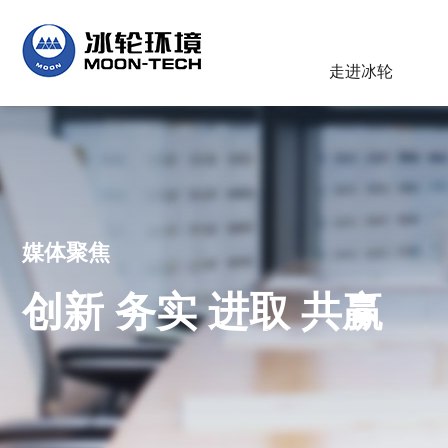
走进冰轮
媒体聚焦
创新 务实 进取 共赢