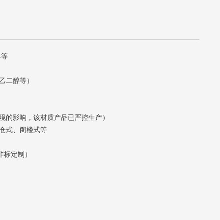
4等
乙二醇等）
境的影响，该材质产品已严控生产）
仓式、阁楼式等
可非标定制）