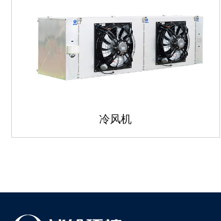
冷风机
冷风机
制冷工质：R717、R507、R744等 管片材质对应换热介...