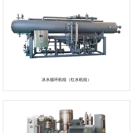
二氧化碳压缩机组
制冷工质：CO
大气臭氧消耗潜能值ODP=0 ，全球
2
温室效...
查看产品

冰水循环机组（红水机组）
冰水循环机组（红水机组）
水路循环主要应用于螺旋预冷槽内冷水循环 制冷剂：
R717/R...