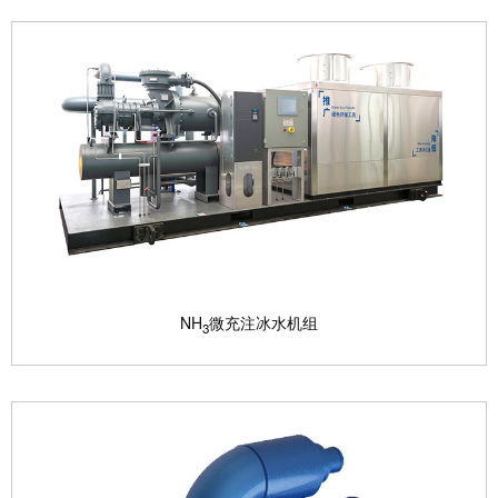
GEPT-R290 CO
高效相变载冷机组
2
R290压缩机采用API619标准设计，密封性和可靠性
显著提...
查看产品

NH
微充注冰水机组
3
NH
微充注冰水机组
3
应用自然氨工质，环保高效，微充注，安全可靠； 采